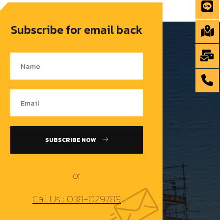
Subscribe for email back
SUBSCRIBE NOW
or
Call Us : 038-029789