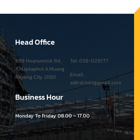
Head Office
888 Huanumtok Rd.,
Tel: 038-029777
T.Maptaphut A.Muang
Email:
Rayong City 21150
asfirst.mkt@gmail.com
Business Hour
Monday To Friday 08.00 – 17.00