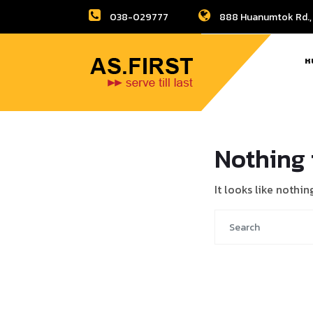
038-029777
888 Huanumtok Rd., 
ห
Nothing 
It looks like nothi