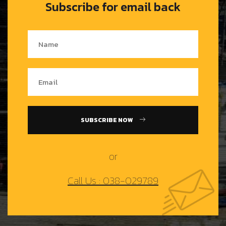
Subscribe for email back
SUBSCRIBE NOW
or
Call Us : 038-029789