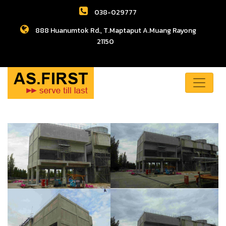
038-029777
888 Huanumtok Rd., T.Maptaput A.Muang Rayong
21150