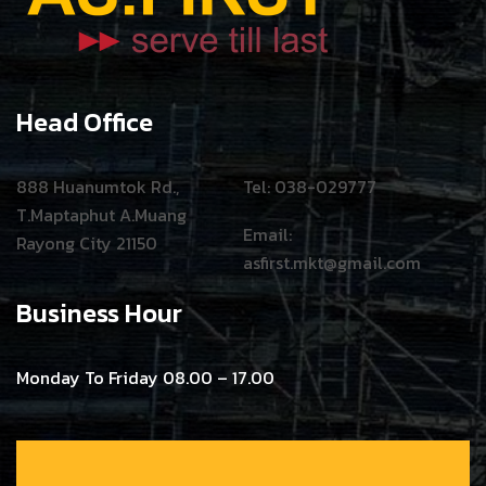
Head Office
888 Huanumtok Rd.,
Tel: 038-029777
T.Maptaphut A.Muang
Email:
Rayong City 21150
asfirst.mkt@gmail.com
Business Hour
Monday To Friday 08.00 – 17.00