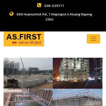
038-029777
888 Huanumtok Rd., T.Maptaput A.Muang Rayong
21150