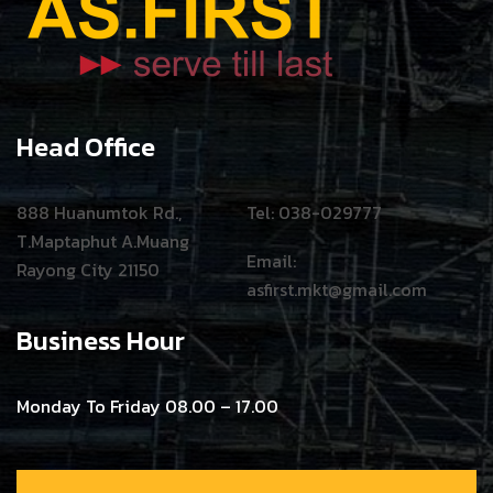
Head Office
888 Huanumtok Rd.,
Tel: 038-029777
T.Maptaphut A.Muang
Email:
Rayong City 21150
asfirst.mkt@gmail.com
Business Hour
Monday To Friday 08.00 – 17.00