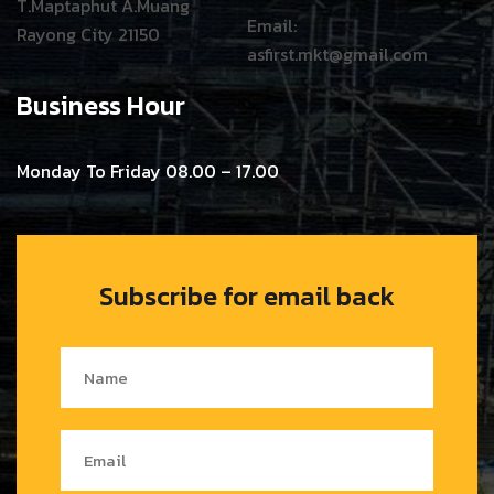
T.Maptaphut A.Muang
Email:
Rayong City 21150
asfirst.mkt@gmail.com
Business Hour
Monday To Friday 08.00 – 17.00
Subscribe for email back