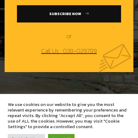
SUBSCRIBE NOW
or
Call Us : 038-029789
We use cookies on our website to give you the most
Copyright © 2021 AS.FIRST CO., LTD.
By More Creative Co.,
relevant experience by remembering your preferences and
Ltd.
repeat visits. By clicking “Accept All”, you consent to the
use of ALL the cookies. However, you may visit "Cookie
Settings" to provide a controlled consent.