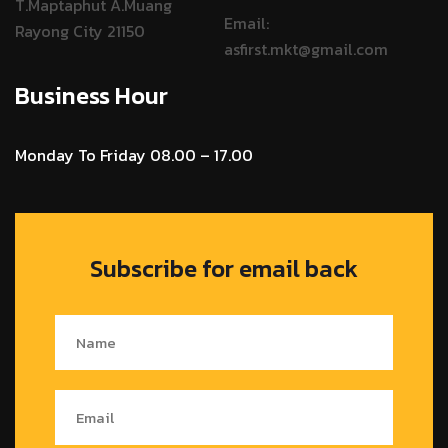
T.Maptaphut A.Muang
Email:
Rayong City 21150
asfirst.mkt@gmail.com
Business Hour
Monday To Friday 08.00 – 17.00
Subscribe for email back