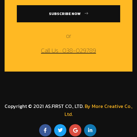
SUBSCRIBE NOW
or
Call Us : 038-029789
Copyright © 2021 AS.FIRST CO., LTD.
By More Creative Co.,
Ltd.